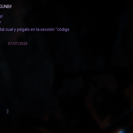
GUNBI!
s!
W
tal cual y pégalo en la sección "código
anel de usuario:
/usercp/promo
07/07/2026
para canjear hasta el 9 de julio!
 de parte de todo el staff de Gunbi.