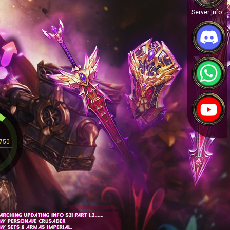
Server Info
3750