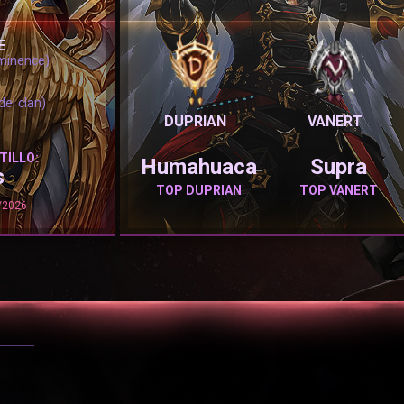
E
minence)
del clan)
DUPRIAN
VANERT
TILLO:
Humahuaca
Supra
s
TOP DUPRIAN
TOP VANERT
8/2026