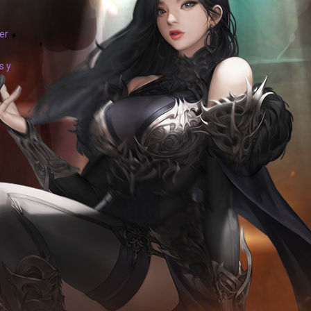
er
s y