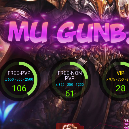
FREE-PVP
FREE-NON
VIP
PVP
x 650 - 500 - 2500
x 975 - 750 - 
x 325 - 250 - 1250
106
28
61