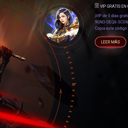
VIP GRATIS EN 
¡VIP de 5 días grati
9GNO-DEQ6-5C5
Copia este código 
promocional" del p
https://gunbi.net
LEER MÁS
¡Estará disponible 
Muchas felicidades