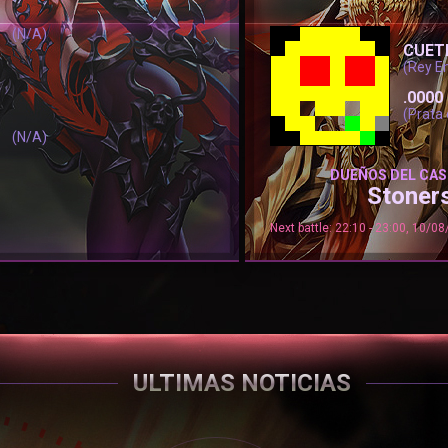
(N/A)
CUET
(Rey E
.0000
(Prata 
(N/A)
DUEÑOS DEL CAS
Stoner
Next battle: 22:10 - 23:00, 10/0
ULTIMAS NOTICIAS