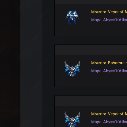
Moustro: Vepar of 
Mapa: AbyssOfAtla
Moustro: Bahamut 
Mapa: AbyssOfAtla
Moustro: Vepar of 
Mapa: AbyssOfAtla