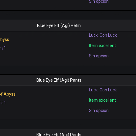
Sin opción
Blue Eye Elf (Agi) Helm
Luck: Con Luck
Abyss
Item excellent
ns1
Sin opción
Blue Eye Elf (Agi) Pants
Luck: Con Luck
of Abyss
Item excellent
ns1
Sin opción
Blue Eye Elf (Agi) Pants