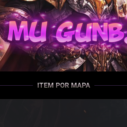
ITEM POR MAPA