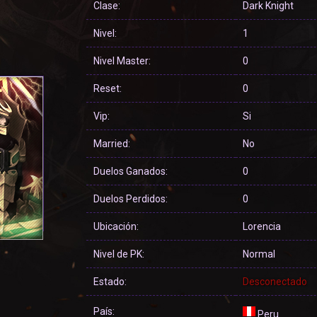
Clase:
Dark Knight
Nivel:
1
Nivel Master:
0
Reset:
0
Vip:
Si
Married:
No
Duelos Ganados:
0
Duelos Perdidos:
0
Ubicación:
Lorencia
Nivel de PK:
Normal
Estado:
Desconectado
País:
Peru