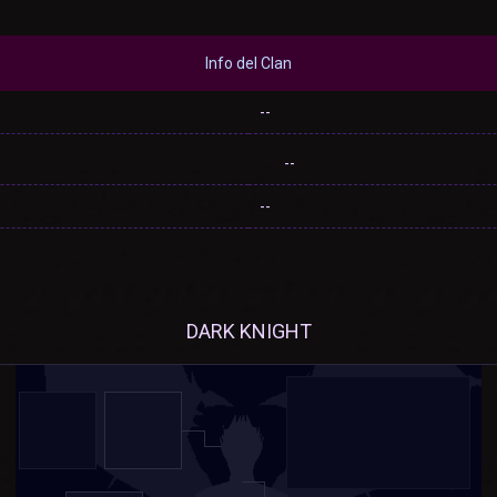
Info del Clan
--
--
--
DARK KNIGHT