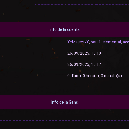
Info de la cuenta
XxMajectxX
,
baul1
,
elemental
,
ac
26/09/2025, 15:10
26/09/2025, 15:17
0 día(s), 0 hora(s), 0 minuto(s)
Info de la Gens