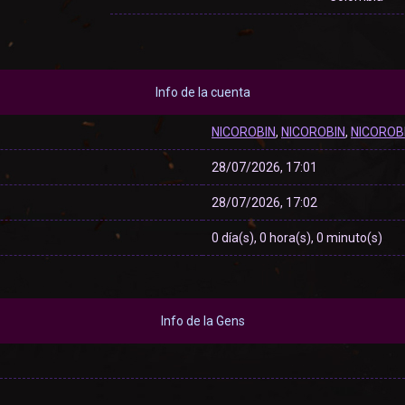
Info de la cuenta
NICOROBlN
,
NlCOROBlN
,
NlCOROB
28/07/2026, 17:01
28/07/2026, 17:02
0 día(s), 0 hora(s), 0 minuto(s)
Info de la Gens