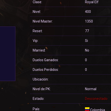
Clase:
Royal Elf
Nivel:
400
Nivel Master:
1350
Reset:
77
Vip:
Si
Married:
No
Duelos Ganados:
0
Duelos Perdidos:
0
Ubicación:
Nivel de PK:
Normal
Estado:
Desconectado
País:
Colombia