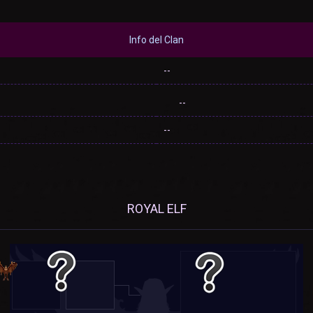
Info del Clan
--
--
--
ROYAL ELF